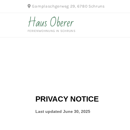
Gamplaschgerweg 29, 6780 Schruns

Haus Oberer
FERIENWOHNUNG IN SCHRUNS